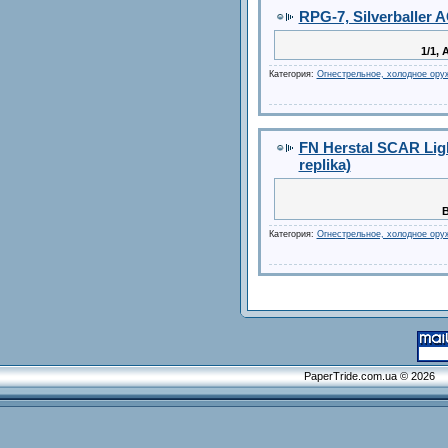
RPG-7, Silverballer A
1/1,
Категория:
Огнестрельное, холодное ору
FN Herstal SCAR Ligh
replika)
В
Категория:
Огнестрельное, холодное ору
PaperTride.com.ua © 2026