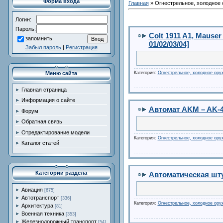
Форма входа
Главная
»
Огнестрельное, холодное
Логин:
Пароль:
Colt 1911 A1, Mause
запомнить
01/02/03/04]
Забыл пароль
|
Регистрация
Меню сайта
Категория:
Огнестрельное, холодное ору
Главная страница
Информация о сайте
Автомат AKM – AK-47
Форум
Обратная связь
Отредактирование модели
Категория:
Огнестрельное, холодное ору
Каталог статей
Категории раздела
Автоматическая шту
Авиация
[675]
Автотранспорт
[336]
Категория:
Огнестрельное, холодное ору
Архитектура
[81]
Военная техника
[353]
Железнодорожный транспорт
[54]