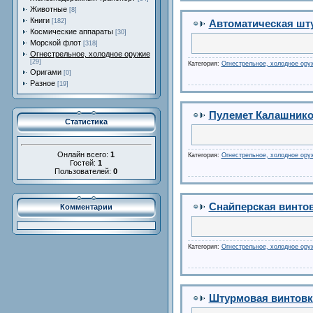
Животные
[8]
Книги
[182]
Автоматическая шту
Космические аппараты
[30]
Морской флот
[318]
Огнестрельное, холодное оружие
[29]
Категория:
Огнестрельное, холодное ору
Оригами
[0]
Разное
[19]
Пулемет Калашнико
Статистика
Онлайн всего:
1
Категория:
Огнестрельное, холодное ору
Гостей:
1
Пользователей:
0
Снайперская винтовк
Комментарии
Категория:
Огнестрельное, холодное ору
Штурмовая винтовка 